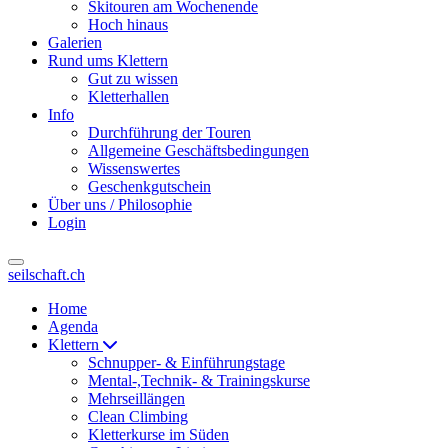
Skitouren am Wochenende
Hoch hinaus
Galerien
Rund ums Klettern
Gut zu wissen
Kletterhallen
Info
Durchführung der Touren
Allgemeine Geschäftsbedingungen
Wissenswertes
Geschenkgutschein
Über uns / Philosophie
Login
seilschaft.ch
Home
Agenda
Klettern
Schnupper- & Einführungstage
Mental-,Technik- & Trainingskurse
Mehrseillängen
Clean Climbing
Kletterkurse im Süden