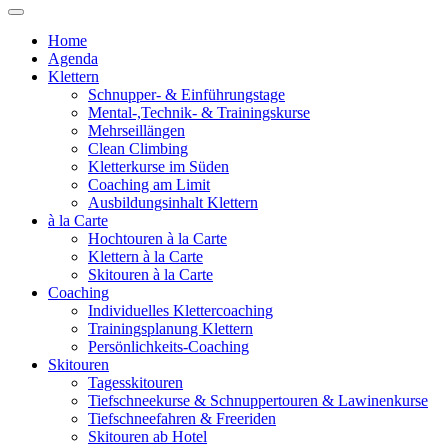
Home
Agenda
Klettern
Schnupper- & Einführungstage
Mental-,Technik- & Trainingskurse
Mehrseillängen
Clean Climbing
Kletterkurse im Süden
Coaching am Limit
Ausbildungsinhalt Klettern
à la Carte
Hochtouren à la Carte
Klettern à la Carte
Skitouren à la Carte
Coaching
Individuelles Klettercoaching
Trainingsplanung Klettern
Persönlichkeits-Coaching
Skitouren
Tagesskitouren
Tiefschneekurse & Schnuppertouren & Lawinenkurse
Tiefschneefahren & Freeriden
Skitouren ab Hotel