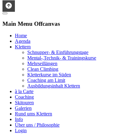
Main Menu Offcanvas
Home
Agenda
Klettern
Schnupper- & Einführungstage
Mental-,Technik- & Trainingskurse
Mehrseillängen
Clean Climbing
Kletterkurse im Süden
Coaching am Limit
Ausbildungsinhalt Klettern
à la Carte
Coaching
Skitouren
Galerien
Rund ums Klettern
Info
Über uns / Philosophie
Login