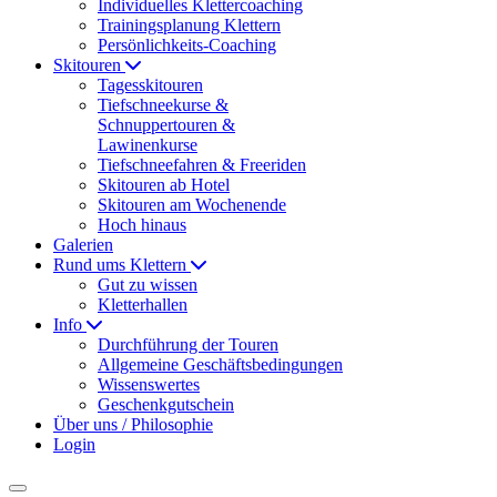
Individuelles Klettercoaching
Trainingsplanung Klettern
Persönlichkeits-Coaching
Skitouren
Tagesskitouren
Tiefschneekurse &
Schnuppertouren &
Lawinenkurse
Tiefschneefahren & Freeriden
Skitouren ab Hotel
Skitouren am Wochenende
Hoch hinaus
Galerien
Rund ums Klettern
Gut zu wissen
Kletterhallen
Info
Durchführung der Touren
Allgemeine Geschäftsbedingungen
Wissenswertes
Geschenkgutschein
Über uns / Philosophie
Login