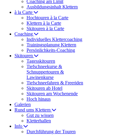
Coaching am Limit
Ausbildungsinhalt Klettern
à la Carte
Hochtouren à la Carte
Klettern à la Carte
Skitouren à la Carte
Coaching
Individuelles Klettercoaching
Trainingsplanung Klettern
Persönlichkeits-Coaching
Skitouren
Tagesskitouren
Tiefschneekurse &
Schnuppertouren &
Lawinenkurse
Tiefschneefahren & Freeriden
Skitouren ab Hotel
Skitouren am Wochenende
Hoch hinaus
Galerien
Rund ums Klettern
Gut zu wissen
Kletterhallen
Info
Durchführung der Touren