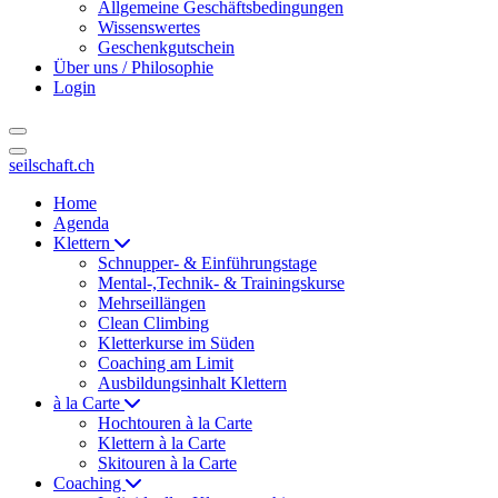
Allgemeine Geschäftsbedingungen
Wissenswertes
Geschenkgutschein
Über uns / Philosophie
Login
seilschaft.ch
Home
Agenda
Klettern
Schnupper- & Einführungstage
Mental-,Technik- & Trainingskurse
Mehrseillängen
Clean Climbing
Kletterkurse im Süden
Coaching am Limit
Ausbildungsinhalt Klettern
à la Carte
Hochtouren à la Carte
Klettern à la Carte
Skitouren à la Carte
Coaching