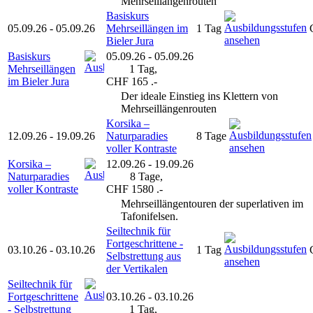
Mehrseillängenrouten
Basiskurs
05.09.26 - 05.09.26
Mehrseillängen im
1 Tag
Bieler Jura
Basiskurs
05.09.26 - 05.09.26
●
Mehrseillängen
1 Tag,
im Bieler Jura
CHF 165 .-
Der ideale Einstieg ins Klettern von
Mehrseillängenrouten
Korsika –
12.09.26 - 19.09.26
Naturparadies
8 Tage
voller Kontraste
Korsika –
12.09.26 - 19.09.26
●
Naturparadies
8 Tage,
voller Kontraste
CHF 1580 .-
Mehrseillängentouren der superlativen im
Tafonifelsen.
Seiltechnik für
Fortgeschrittene -
03.10.26 - 03.10.26
1 Tag
Selbstrettung aus
der Vertikalen
Seiltechnik für
●
Fortgeschrittene
03.10.26 - 03.10.26
- Selbstrettung
1 Tag,