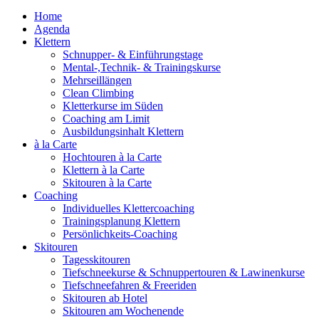
Home
Agenda
Klettern
Schnupper- & Einführungstage
Mental-,Technik- & Trainingskurse
Mehrseillängen
Clean Climbing
Kletterkurse im Süden
Coaching am Limit
Ausbildungsinhalt Klettern
à la Carte
Hochtouren à la Carte
Klettern à la Carte
Skitouren à la Carte
Coaching
Individuelles Klettercoaching
Trainingsplanung Klettern
Persönlichkeits-Coaching
Skitouren
Tagesskitouren
Tiefschneekurse & Schnuppertouren & Lawinenkurse
Tiefschneefahren & Freeriden
Skitouren ab Hotel
Skitouren am Wochenende