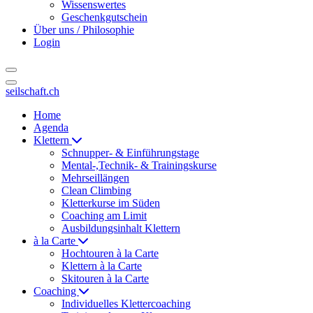
Wissenswertes
Geschenkgutschein
Über uns / Philosophie
Login
seilschaft.ch
Home
Agenda
Klettern
Schnupper- & Einführungstage
Mental-,Technik- & Trainingskurse
Mehrseillängen
Clean Climbing
Kletterkurse im Süden
Coaching am Limit
Ausbildungsinhalt Klettern
à la Carte
Hochtouren à la Carte
Klettern à la Carte
Skitouren à la Carte
Coaching
Individuelles Klettercoaching