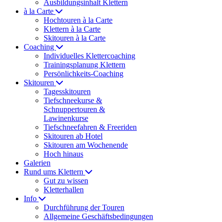
Ausbildungsinhalt Klettern
à la Carte
Hochtouren à la Carte
Klettern à la Carte
Skitouren à la Carte
Coaching
Individuelles Klettercoaching
Trainingsplanung Klettern
Persönlichkeits-Coaching
Skitouren
Tagesskitouren
Tiefschneekurse &
Schnuppertouren &
Lawinenkurse
Tiefschneefahren & Freeriden
Skitouren ab Hotel
Skitouren am Wochenende
Hoch hinaus
Galerien
Rund ums Klettern
Gut zu wissen
Kletterhallen
Info
Durchführung der Touren
Allgemeine Geschäftsbedingungen