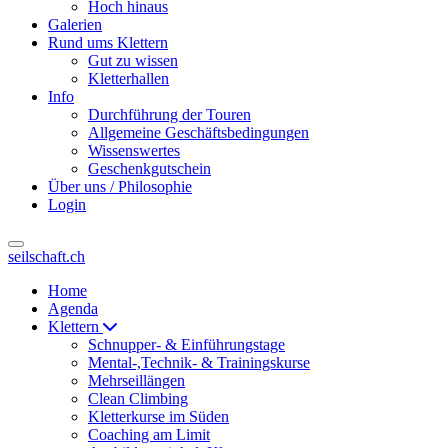
Hoch hinaus
Galerien
Rund ums Klettern
Gut zu wissen
Kletterhallen
Info
Durchführung der Touren
Allgemeine Geschäftsbedingungen
Wissenswertes
Geschenkgutschein
Über uns / Philosophie
Login
seilschaft.ch
Home
Agenda
Klettern
Schnupper- & Einführungstage
Mental-,Technik- & Trainingskurse
Mehrseillängen
Clean Climbing
Kletterkurse im Süden
Coaching am Limit