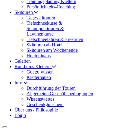
Trainingsplanung Klettern
Persönlichkeits-Coaching
Skitouren
Tagesskitouren
Tiefschneekurse &
Schnuppertouren &
Lawinenkurse
Tiefschneefahren & Freeriden
Skitouren ab Hotel
Skitouren am Wochenende
Hoch hinaus
Galerien
Rund ums Klettern
Gut zu wissen
Kletterhallen
Info
Durchführung der Touren
Allgemeine Geschäftsbedingungen
Wissenswertes
Geschenkgutschein
Über uns / Philosophie
Login