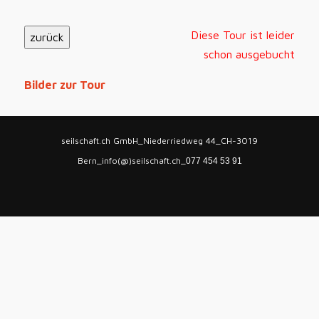
Diese Tour ist leider
schon ausgebucht
Bilder zur Tour
seilschaft.ch GmbH_Niederriedweg 44_CH-3019
Bern_info(@)seilschaft.ch_
077 454 53 91